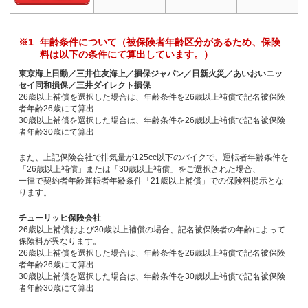
年齢条件について（被保険者年齢区分があるため、保険
料は以下の条件にて算出しています。）
東京海上日動／三井住友海上／損保ジャパン／日新火災／あいおいニッ
セイ同和損保／三井ダイレクト損保
26歳以上補償を選択した場合は、年齢条件を26歳以上補償で記名被保険
者年齢26歳にて算出
30歳以上補償を選択した場合は、年齢条件を26歳以上補償で記名被保険
者年齢30歳にて算出
また、上記保険会社で排気量が125cc以下のバイクで、運転者年齢条件を
「26歳以上補償」または「30歳以上補償」をご選択された場合、
一律で契約者年齢運転者年齢条件「21歳以上補償」での保険料提示とな
ります。
チューリッヒ保険会社
26歳以上補償および30歳以上補償の場合、記名被保険者の年齢によって
保険料が異なります。
26歳以上補償を選択した場合は、年齢条件を26歳以上補償で記名被保険
者年齢26歳にて算出
30歳以上補償を選択した場合は、年齢条件を30歳以上補償で記名被保険
者年齢30歳にて算出