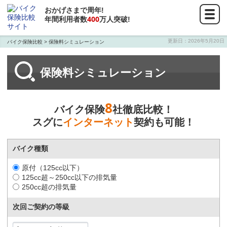
おかげさまで
周年!
400
年間利用者数
万人突破!
更新日：
2026年5月20日
バイク保険比較
>
保険料シミュレーション
保険料シミュレーション
8
バイク保険
社徹底比較！
スグに
インターネット
契約も可能！
バイク種類
原付（125cc以下）
125cc超～250cc以下の排気量
250cc超の排気量
次回ご契約の等級