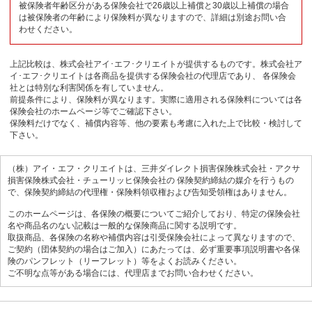
被保険者年齢区分がある保険会社で26歳以上補償と30歳以上補償の場合
は被保険者の年齢により保険料が異なりますので、詳細は別途お問い合
わせください。
上記比較は、株式会社アイ･エフ･クリエイトが提供するものです。株式会社ア
イ･エフ･クリエイトは各商品を提供する保険会社の代理店であり、 各保険会
社とは特別な利害関係を有していません。
前提条件により、保険料が異なります。実際に適用される保険料については各
保険会社のホームページ等でご確認下さい。
保険料だけでなく、補償内容等、他の要素も考慮に入れた上で比較・検討して
下さい。
（株）アイ・エフ・クリエイトは、三井ダイレクト損害保険株式会社・アクサ
損害保険株式会社・チューリッヒ保険会社の
保険契約締結の媒介を行うもの
で、保険契約締結の代理権・保険料領収権および告知受領権はありません。
このホームページは、各保険の概要についてご紹介しており、特定の保険会社
名や商品名のない記載は一般的な保険商品に関する説明です。
取扱商品、各保険の名称や補償内容は引受保険会社によって異なりますので、
ご契約（団体契約の場合はご加入）にあたっては、必ず重要事項説明書や各保
険のパンフレット（リーフレット）等をよくお読みください。
ご不明な点等がある場合には、代理店までお問い合わせください。