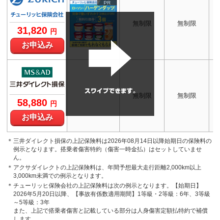
PR
無制限
無制限
31,820
円
お申込み
無制限
無制限
58,880
円
お申込み
三井ダイレクト損保の上記保険料は2026年08月14日以降始期日の保険料の
例示となります。搭乗者傷害特約（傷害一時金払）はセットしていませ
ん。
アクサダイレクトの上記保険料は、年間予想最大走行距離2,000km以上
3,000km未満での例示となります。
チューリッヒ保険会社の上記保険料は次の例示となります。【始期日】
2026年5月20日以降、【事故有係数適用期間】1等級・2等級：6年、3等級
～5等級：3年
また、上記で搭乗者傷害と記載している部分は人身傷害定額払特約で補償
します。